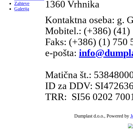
1360 Vrhnika
Zahteve
Galerija
Kontaktna oseba: g. G
Mobitel.: (+386) (41)
Faks: (+386) (1) 750 
e-pošta:
info@dumpla
Matična št.: 5384800
ID za DDV: SI47263
TRR: SI56 0202 7001 
Dumplast d.o.o., Powered by
J