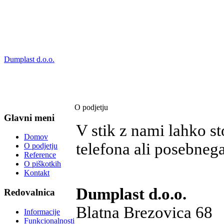
Dumplast d.o.o., Blatna Brezovica 68, 1360 Vrhnika, Kontakt: 
Dumplast d.o.o.
O podjetju
Glavni meni
V stik z nami lahko s
Domov
telefona ali posebne
O podjetju
Reference
O piškotkih
Kontakt
Dumplast d.o.o.
Redovalnica
Blatna Brezovica 68
Informacije
Funkcionalnosti